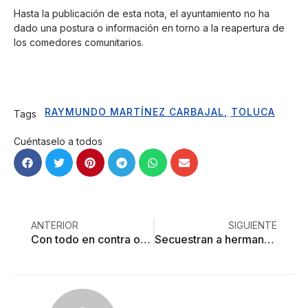
Hasta la publicación de esta nota, el ayuntamiento no ha
dado una postura o información en torno a la reapertura de
los comedores comunitarios.
RAYMUNDO MARTÍNEZ CARBAJAL
,
TOLUCA
Tags
Cuéntaselo a todos
ANTERIOR
SIGUIENTE
Con todo en contra operan escuelas de El Cerrillo
Secuestran a hermana de alcalde de Ixtapan de la Sal; develan trama de venganzas