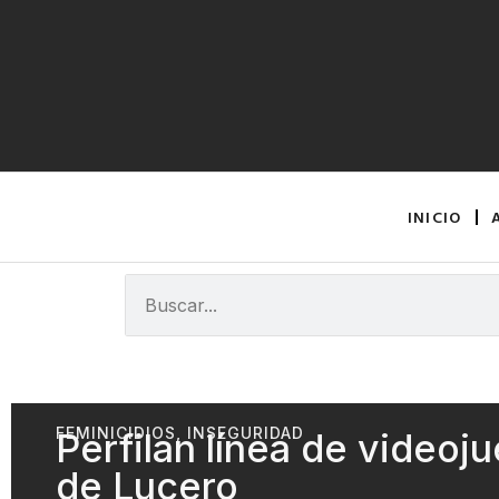
INICIO
FEMINICIDIOS
,
INSEGURIDAD
Perfilan línea de videoj
de Lucero