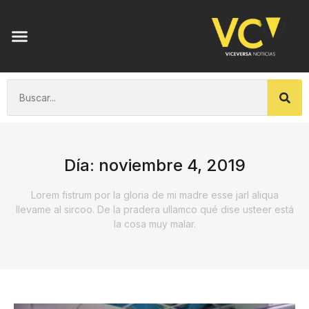
Día: noviembre 4, 2019
Lorem fistrum por la gloria de mi madre esse jarl aliqua
llevame al sircoo. De la pradera ullamco qué dise usteer está
la cosa muy malar.