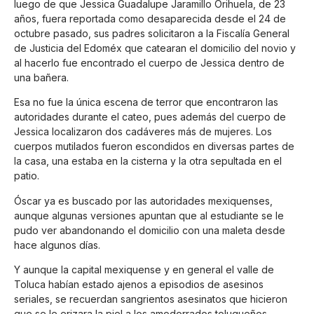
luego de que Jessica Guadalupe Jaramillo Orihuela, de 23
años, fuera reportada como desaparecida desde el 24 de
octubre pasado, sus padres solicitaron a la Fiscalía General
de Justicia del Edoméx que catearan el domicilio del novio y
al hacerlo fue encontrado el cuerpo de Jessica dentro de
una bañera.
Esa no fue la única escena de terror que encontraron las
autoridades durante el cateo, pues además del cuerpo de
Jessica localizaron dos cadáveres más de mujeres. Los
cuerpos mutilados fueron escondidos en diversas partes de
la casa, una estaba en la cisterna y la otra sepultada en el
patio.
Óscar ya es buscado por las autoridades mexiquenses,
aunque algunas versiones apuntan que al estudiante se le
pudo ver abandonando el domicilio con una maleta desde
hace algunos días.
Y aunque la capital mexiquense y en general el valle de
Toluca habían estado ajenos a episodios de asesinos
seriales, se recuerdan sangrientos asesinatos que hicieron
que se le erizara la piel a los amodorrados toluqueños.