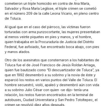
cometieron un triple homicidio en contra de Ana María,
Salvador y Rosa María Leglisse, el triple crimen se cometió
en el número 209 de la calle Leona Vicario, en pleno centro
de Toluca.
Al igual que en el caso del párroco, las víctimas fueron
torturadas con arma punzocortante, las mujeres presentaban
al menos veinte piquetes en pies y manos, y el hombre,
quien trabajaba en la Procuraduría de Justicia del Distrito
Federal, fue asfixiado, fue encontrado boca abajo, con pies
y manos atados.
Otro de los asesinatos que consternaron a los habitantes de
Toluca fue el de José Francisco de Jesús Roldan Arriaga,
quien fue bautizado como “El descuartizador de Toluca”, ya
que en 1992 desmembró a su sobrino y la novia de éste y
esparció los restos en varios puntos del Valle de Toluca. El
hombre secuestró, violó, apaleó y desmembró aún con vida
a su sobrino Julio César con quien -se dijo- tenía una
relación, los restos fueron encontrados en la terminal de
autobuses, Ciudad Universitaria y San Pedro Totoltepec, el
crimen se resolvió diez años después.