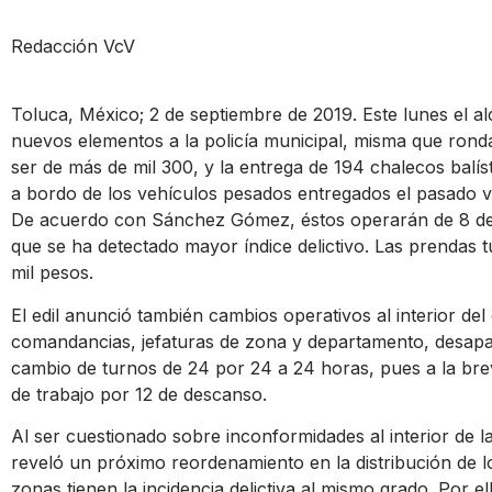
Redacción VcV
Toluca, México; 2 de septiembre de 2019. Este lunes el a
nuevos elementos a la policía municipal, misma que rond
ser de más de mil 300, y la entrega de 194 chalecos balís
a bordo de los vehículos pesados entregados el pasado v
De acuerdo con Sánchez Gómez, éstos operarán de 8 de 
que se ha detectado mayor índice delictivo. Las prendas 
mil pesos.
El edil anunció también cambios operativos al interior del
comandancias, jefaturas de zona y departamento, desapar
cambio de turnos de 24 por 24 a 24 horas, pues a la br
de trabajo por 12 de descanso.
Al ser cuestionado sobre inconformidades al interior de la
reveló un próximo reordenamiento en la distribución de l
zonas tienen la incidencia delictiva al mismo grado. Por e