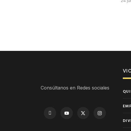
24 ju
VI
Consúltanos en Redes sociales
QUI
EM
DIV