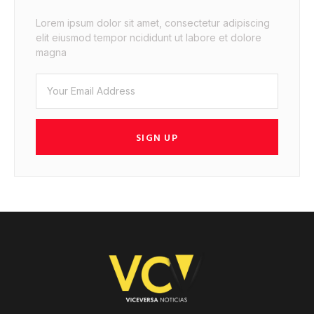
Lorem ipsum dolor sit amet, consectetur adipiscing
elit eiusmod tempor ncididunt ut labore et dolore
magna
SIGN UP