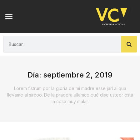
Día: septiembre 2, 2019
Lorem fistrum por la gloria de mi madre esse jarl aliqua
llevame al sircoo. De la pradera ullamco qué dise usteer está
la cosa muy malar.