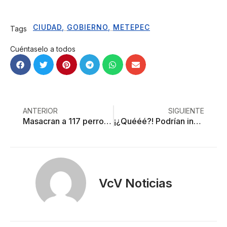
CIUDAD
,
GOBIERNO
,
METEPEC
Tags
Cuéntaselo a todos
ANTERIOR
SIGUIENTE
Masacran a 117 perros en el Centro de Control Animal de Toluca
¡¿Quééé?! Podrían indemnizar en Edoméx a conductores cuyas unidades se averíen por baches
VcV Noticias