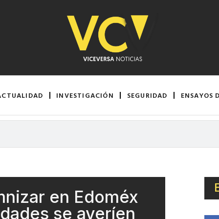
ACTUALIDAD
INVESTIGACIÓN
SEGURIDAD
ENSAYOS 
mnizar en Edoméx
idades se averíen