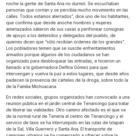
noche la gente de Santa Ana no durmió. Se escuchaban
personas que corrían y se percibía mucho movimiento en las
calles. Todos estamos aterrados”, dice uno de los habitantes,
que confirma que desde anoche hombres y mujeres
amenazados salieron de sus casas a perifonear consignas
de apoyo a los detenidos y delegados del pueblo, de
quienes dicen que “sólo recibían órdenes de los grandes”.
Los pobladores temen que se suscite enfrentamientos
armados porque algunos de los ciudadanos se han
organizado para desbloquear las entradas, e hicieron un
llamado a la gobernadora Delfina Gómez para que
intervengan y vuelva la paz a estos lugares, que desde años
padecen la presencia de cárteles de la droga, sobre todo la
de la Familia Michoacana.
En redes sociales, grupos organizados han convocado a una
reunión pública en el jardín central de Tenancingo para tratar
de liberar las vialidades. Otro camino afectado es el que va
de la normal rural de Tenería al centro de Tenancingo y el
servicio de taxis se ha interrumpido en las rutas de Ixtapan
de la Sal, Villa Guerrero y Santa Ana. El transporte de
camiones urbanos se ha comenzado a ofrecer sobre la