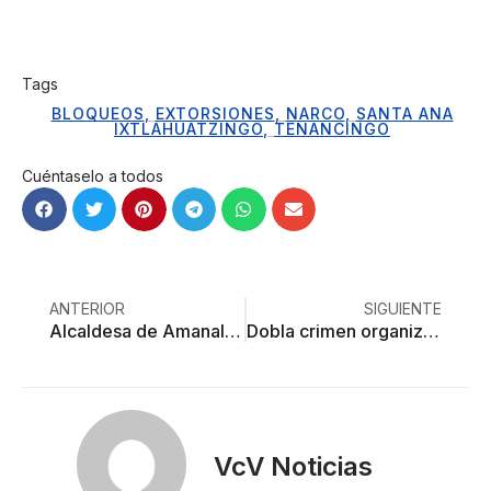
Tags
BLOQUEOS
,
EXTORSIONES
,
NARCO
,
SANTA ANA
IXTLAHUATZINGO
,
TENANCINGO
Cuéntaselo a todos
ANTERIOR
SIGUIENTE
Alcaldesa de Amanalco, acusada de asesinato y de entregar millones de pesos a la Familia Michoacana
Dobla crimen organizado a autoridades mexiquenses y logra liberación de extorsionadores en Tenancingo
VcV Noticias