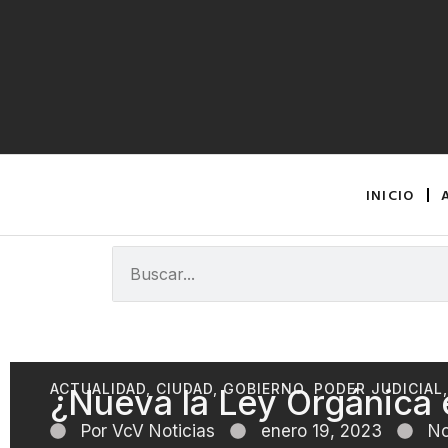
INICIO
ACTUALIDAD
,
CIUDAD
,
GOBIERNO
,
PODER JUDICIAL
¿Nueva la Ley Orgánica
Por
VcV Noticias
enero 19, 2023
No