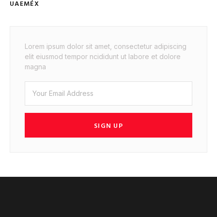
UAEMÉX
Lorem ipsum dolor sit amet, consectetur adipiscing
elit eiusmod tempor ncididunt ut labore et dolore
magna
SIGN UP