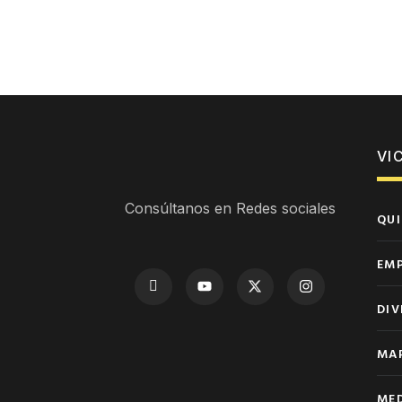
VI
Consúltanos en Redes sociales
QUI
EM
DIV
MAP
MED