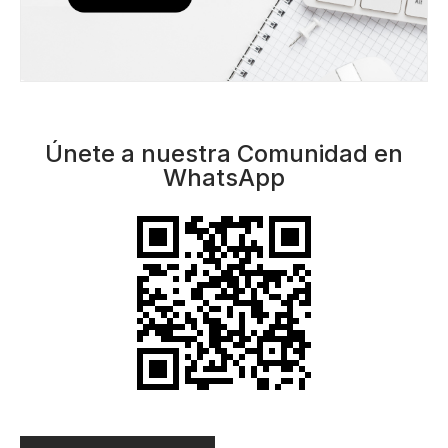
17 marzo, 2020
Leer Más
Transporte en Edoméx: la ruta incierta
14 enero, 2020
Leer Más