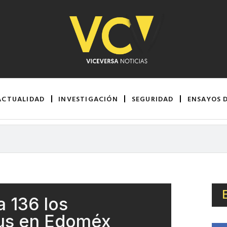
ACTUALIDAD
INVESTIGACIÓN
SEGURIDAD
ENSAYOS 
a 136 los
rus en Edoméx