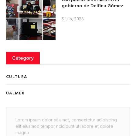
gobierno de Delfina Gómez
3 julio, 2026
Category
CULTURA
UAEMÉX
Lorem ipsum dolor sit amet, consectetur adipiscing
elit eiusmod tempor ncididunt ut labore et dolore
magna