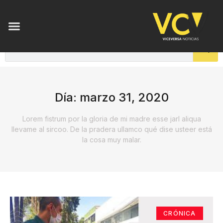
Día: marzo 31, 2020
Lorem fistrum por la gloria de mi madre esse jarl aliqua
llevame al sircoo. De la pradera ullamco qué dise usteer está
la cosa muy malar.
CRÓNICA