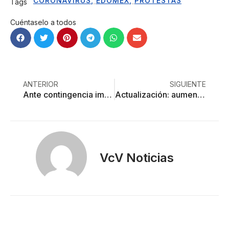
CORONAVIRUS
,
EDOMEX
,
PROTESTAS
Tags
Cuéntaselo a todos
ANTERIOR
SIGUIENTE
Ante contingencia impulsa GEM ventas “online”
Actualización: aumenta a 136 los contagios por coronavirus en Edoméx
VcV Noticias