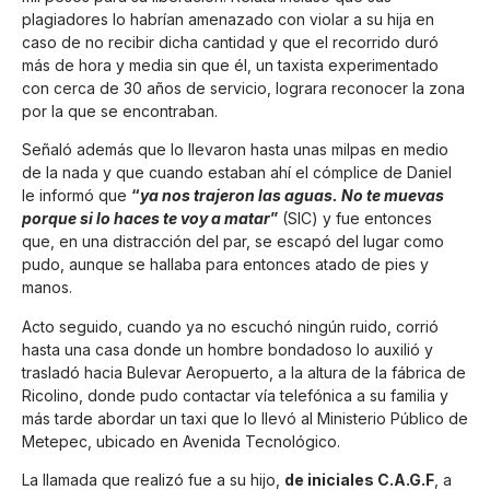
plagiadores lo habrían amenazado con violar a su hija en
caso de no recibir dicha cantidad y que el recorrido duró
más de hora y media sin que él, un taxista experimentado
con cerca de 30 años de servicio, lograra reconocer la zona
por la que se encontraban.
Señaló además que lo llevaron hasta unas milpas en medio
de la nada y que cuando estaban ahí el cómplice de Daniel
le informó que
“
ya nos trajeron las aguas. No te muevas
porque si lo haces te voy a matar
”
(SIC) y fue entonces
que, en una distracción del par, se escapó del lugar como
pudo, aunque se hallaba para entonces atado de pies y
manos.
Acto seguido, cuando ya no escuchó ningún ruido, corrió
hasta una casa donde un hombre bondadoso lo auxilió y
trasladó hacia Bulevar Aeropuerto, a la altura de la fábrica de
Ricolino, donde pudo contactar vía telefónica a su familia y
más tarde abordar un taxi que lo llevó al Ministerio Público de
Metepec, ubicado en Avenida Tecnológico.
La llamada que realizó fue a su hijo,
de iniciales C.A.G.F
, a