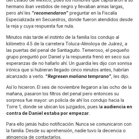
hermano iban vestidos de negro y llevaban armas largas,
pero ahí les
“
recomendaron
”
preguntar en la Fiscalía
Especializada en Secuestros, donde fueron atendidos desde
la reja y cuya respuesta fue nula.
Minutos más tarde el instinto de la familia los condujo al
kilómetro 4.5 de la carretera Toluca-Almoloya de Juárez, a
las puertas del penal de Santiaguito. Temeroso, el pequeño
grupo preguntó por Daniel y la respuesta frenó en seco sus
esperanzas de no hallarlo ahí. Un guardia les dijo con sonrisa
irónica que si hubieran llegado cinco minutos antes, habrían
alcanzado a verlo.
“
Regresen mañana temprano
”
, les dijo.
Así lo hicieron. El seis de noviembre llegaron a las ocho de la
mañana, pasaron los filtros del penal pero entonces su
sorpresa fue mayor: un policía de ahí los condujo hacia la
Torre 1, donde se ubican los juzgados, pues l
a audiencia en
contra de Daniel estaba por empezar
.
Para ello jamás hubo notificación. Nunca se comunicaron con
la familia. Desde su aprehensión, nadie tuvo la decencia o
atingencia de contactarlos.