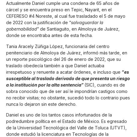
Actualmente Daniel cumple una condena de 65 años de
cárcel y se encuentra preso en Tepic, Nayarit, en el
CEFERESO #4 Noreste, al cual fue trasladado el 5 de mayo
de 2022 con la justificación de “
salvaguardar la
gobernabilidad
” de Santiaguito, en Almoloya de Juárez,
donde se encontraba antes de esta fecha.
Tania Aracely Zúñiga López, funcionaria del centro
penitenciario de Almoloya de Juárez, informó más tarde, en
un reporte psicológico del 26 de enero de 2022, que su
traslado obedecía también a que Daniel actuaba
irrespetuoso y renuente a acatar órdenes, e incluso que
“
es
susceptible al traslado derivado de que presenta un riesgo
a la institución por la alta sentencia
”
(SIC), cuando es de
sobra conocido que de ser así le impondrían castigos como
no recibir visitas; no obstante, sucedió todo lo contrario pues
nunca lo dejaron sin este derecho.
Daniel es uno de los tantos casos infortunados de la
podredumbre política en el Estado de México. Es egresado
de la Universidad Tecnológica del Valle de Toluca (UTVT),
donde estudió la licenciatura en Tecnologías de la