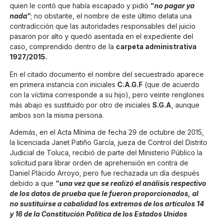
quien le contó que había escapado y pidió
“
no pagar ya
nada
”
; no obstante, el nombre de este último delata una
contradicción que las autoridades responsables del juicio
pasaron por alto y quedó asentada en el expediente del
caso, comprendido dentro de la
carpeta administrativa
1927/2015.
En el citado documento el nombre del secuestrado aparece
en primera instancia con iniciales
C.A.G.F
(que de acuerdo
con la víctima corresponde a su hijo), pero veinte renglones
más abajo es sustituido por otro de iniciales
S.G.A
, aunque
ambos son la misma persona.
Además, en el Acta Mínima de fecha 29 de octubre de 2015,
la licenciada Janet Patiño García, jueza de Control del Distrito
Judicial de Toluca, recibió de parte del Ministerio Público la
solicitud para librar orden de aprehensión en contra de
Daniel Plácido Arroyo, pero fue rechazada un día después
debido a que
“
una vez que se realizó el análisis respectivo
de los datos de prueba que le fueron proporcionados, al
no sustituirse a cabalidad los extremos de los artículos 14
y 16 de la Constitución Política de los Estados Unidos