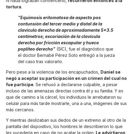
ni nada lograban convencerlo,
recurrieron entonces a la
tortura
.
“Equimosis eritomatosa de aspecto pos
contunsión del tercer medio y distal de la
clavícula derecha de aproximadamente 5×3.5
centímetros; excoriación de la clavícula
derecha por fricción escapular y hueco
poplíteo derecho”
(SIC), fue el diagnóstico que
el doctor Bernabé Pérez Soto entregó a la jueza
del caso tras valorarlo.
Pero pese a la violencia de los encapuchados,
Daniel se
negó a aceptar su participación en un crimen del cual no
fue partícipe
. Se rehusó a declararse culpable, a pesar
incluso de las amenazas directas contra él y su familia. Y es
que de camino a la cárcel, los individuos le arrebataron su
celular para más tarde mostrarle, una a una, imágenes de sus
más cercanos.
Y mientras deslizaban sus dedos de un extremo al otro de la
pantalla del dispositivo, los hombres le describieron lo que
les sucedería en caso de no acatar la orden.
Le advirtieron,