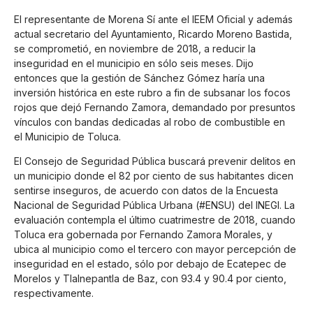
El representante de
Morena Sí
ante el
IEEM Oficial
y además
actual secretario del Ayuntamiento,
Ricardo Moreno
Bastida,
se comprometió, en noviembre de 2018, a reducir la
inseguridad en el municipio en sólo seis meses. Dijo
entonces que la gestión de Sánchez Gómez haría una
inversión histórica en este rubro a fin de subsanar los focos
rojos que dejó Fernando Zamora, demandado por presuntos
vínculos con bandas dedicadas al robo de combustible en
el
Municipio de Toluca
.
El Consejo de Seguridad Pública buscará prevenir delitos en
un municipio donde el 82 por ciento de sus habitantes dicen
sentirse inseguros, de acuerdo con datos de la Encuesta
Nacional de Seguridad Pública Urbana (
#ENSU
) del
INEGI
. La
evaluación contempla el último cuatrimestre de 2018, cuando
Toluca era gobernada por
Fernando Zamora Morales
, y
ubica al municipio como el tercero con mayor percepción de
inseguridad en el estado, sólo por debajo de
Ecatepec de
Morelos
y
Tlalnepantla de Baz
, con 93.4 y 90.4 por ciento,
respectivamente.