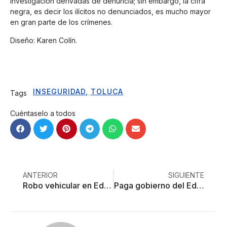
investigación derivadas de denuncia; sin embargo, la cifra
negra, es decir los ilícitos no denunciados, es mucho mayor
en gran parte de los crímenes.
Diseño: Karen Colín.
INSEGURIDAD
,
TOLUCA
Tags
Cuéntaselo a todos
ANTERIOR
SIGUIENTE
Robo vehicular en Edoméx representa el 27% del total nacional
Paga gobierno del Edoméx casi 150 mil por ver un partido del Mundial