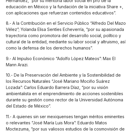
Hernández, “por su meritoria labor social en pro de la
educación en México y la fundación de la iniciativa Share +,
con aplicaciones que refuerzan contenidos educativos”.
8.- A la Contribución en el Servicio Público “Alfredo Del Mazo
Vélez”; Yolanda Elisa Sentíes Echeverría, “por su apasionada
trayectoria como promotora del desarrollo social, político y
cultural de la entidad, mediante su labor social y altruismo, así
como la defensa de los derechos humanos”.
9.- Al Impulso Económico “Adolfo López Mateos”: Max El
Mann Arazi.
10.- De la Preservación del Ambiente y la Sostenibilidad de
los Recursos Naturales “José Mariano Mociño Suárez
Lozada”: Carlos Eduardo Barrera Díaz, “por su visión
ambientalista en el emprendimiento de acciones sostenibles
durante su gestión como rector de la Universidad Autónoma
del Estado de México”.
11.- A quienes sin ser mexiquenses tengan méritos eminentes
o relevantes “José María Luis Mora”: Eduardo Matos
Moctezuma, “por sus valiosos estudios de la cosmovisión de