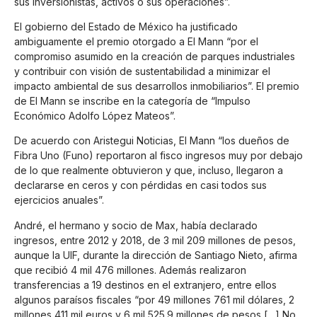
sus inversionistas, activos o sus operaciones”.
El gobierno del Estado de México ha justificado
ambiguamente el premio otorgado a El Mann “por el
compromiso asumido en la creación de parques industriales
y contribuir con visión de sustentabilidad a minimizar el
impacto ambiental de sus desarrollos inmobiliarios”. El premio
de El Mann se inscribe en la categoría de “Impulso
Económico Adolfo López Mateos”.
De acuerdo con Aristegui Noticias, El Mann “los dueños de
Fibra Uno (Funo) reportaron al fisco ingresos muy por debajo
de lo que realmente obtuvieron y que, incluso, llegaron a
declararse en ceros y con pérdidas en casi todos sus
ejercicios anuales”.
André, el hermano y socio de Max, había declarado
ingresos, entre 2012 y 2018, de 3 mil 209 millones de pesos,
aunque la UIF, durante la dirección de Santiago Nieto, afirma
que recibió 4 mil 476 millones. Además realizaron
transferencias a 19 destinos en el extranjero, entre ellos
algunos paraísos fiscales “por 49 millones 761 mil dólares, 2
millones 411 mil euros y 6 mil 525.9 millones de pesos […] No