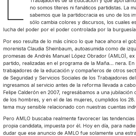
L
Trabajadores de la Educación y que aportam
no somos títeres ni fanáticos partidistas. La 
sabemos que la partidocracia es uno de los i
sólo cambia colores y discursos, los cuales 
lucha del poder por el poder controlada por la burguesía 
Por eso resulta de lo más cínico lo que hace ahora el go
morenista Claudia Sheinbaum, autoasumida como de izqu
promesas de Andrés Manuel López Obrador (AMLO), ex 
partido, realizadas en el programa de la Maña… nera. En 
trabajadores de la educación y compañeros de otros secto
de Seguridad y Servicios Sociales de los Trabajadores de
ingresamos al servicio antes de la reforma llevada a cabo
Felipe Calderón en 2007, regresábamos a una jubilación c
de los hombres, y en el de las mujeres, cumplidos los 28
tema muy sensible relacionado con nuestras cuentas indiv
Pero AMLO buscaba realmente favorecer las tendencias e
propia candidata, impuesta por él. Hoy en día, para nadi
dudar que ese anuncio de AMLO fue solamente una estrat