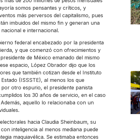
os más de 200 millones de pesos mensuales
mayoría somos pensantes y críticos, y
nventos más perversos del capitalismo, pues
están imbuidos del mismo fin y generan una
nacional e internacional.
bierno federal encabezado por la presidenta
ierda, y que comenzó con ofrecimientos y
presidente de México emanado del mismo
ese espacio, López Obrador dijo que los
res que también cotizan desde el Instituto
l Estado (ISSSTE), al menos los que
 por otro espurio, el presidente panista
umplidos los 30 años de servicio, en el caso
. Además, aquello lo relacionaba con un
iduales.
lectorales hacia Claudia Sheinbaum, su
e con inteligencia al menos mediana puede
egia maquiavélica. Se estimaba entonces