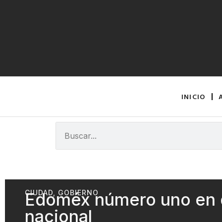
INICIO
CIUDAD
,
GOBIERNO
Edoméx número uno en de
nacional