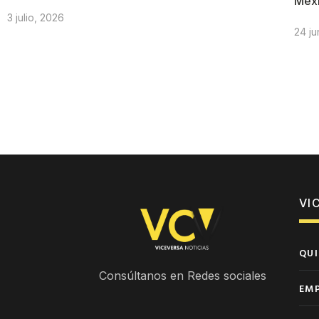
Méx
3 julio, 2026
24 ju
VI
QUI
Consúltanos en Redes sociales
EM