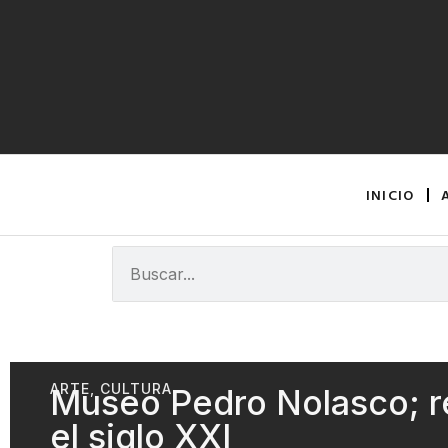
INICIO
ARTE
,
CULTURA
Museo Pedro Nolasco; re
el siglo XXI