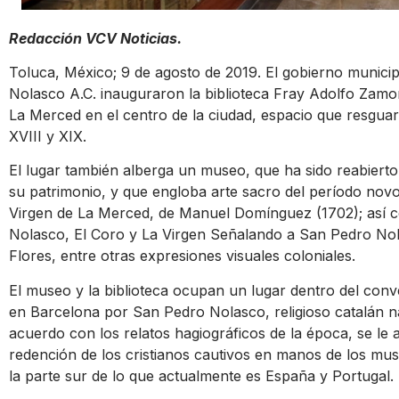
Redacción VCV Noticias.
Toluca, México; 9 de agosto de 2019. El gobierno municipa
Nolasco A.C. inauguraron la biblioteca Fray Adolfo Zamor
La Merced en el centro de la ciudad, espacio que resguarda
XVIII y XIX.
El lugar también alberga un museo, que ha sido reabier
su patrimonio, y que engloba arte sacro del período novo
Virgen de La Merced, de Manuel Domínguez (1702); así 
Nolasco, El Coro y La Virgen Señalando a San Pedro Nola
Flores, entre otras expresiones visuales coloniales.
El museo y la biblioteca ocupan un lugar dentro del con
en Barcelona por San Pedro Nolasco, religioso catalán na
acuerdo con los relatos hagiográficos de la época, se le 
redención de los cristianos cautivos en manos de los m
la parte sur de lo que actualmente es España y Portugal.