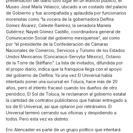
presentación del diario tuvo lugar en un edificio público, el
Museo José María Velasco, ubicado a un costado del palacio
de Gobierno y fue acompañada y aplaudida por funcionarios
morenistas como “la vocera de la gobernadora Delfina
Gómez Álvarez, Celeste Ramírez; la senadora Mariela
Gutiérrez; Nayeli Gómez Castillo, coordinadora general de
Comunicación Social del gobierno mexiquense”, así como
por “el presidente de la Confederación de Cámaras
Nacionales de Comercio, Servicios y Turismo de los Estados
Unidos Mexicanos (Concanaco-Servytur México), Octavio
de la Torre de Stéffano”. La lista de invitados, difundida por
el propio diario, indica que la franquicia llega con el apoyo
del gobierno de Delfina. Ya una vez El Universal había
intentado poner una sucursal en Toluca, hace más de 20
años, pero el intento fracasó cuando los dueños de otro
periódico, El Sol de Toluca, le reclamaron al gobierno estatal
la cantidad de contratos publicitarios que habían entregado a
los de El Universal, así que optaron por retirárselos. El
Universal terminó cerrando sus oficinas y despidiendo a
todos. Pero esta vez es distinto.
Eric Alencaster es parte de un grupo político que intentará