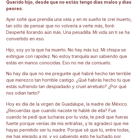
Querido hijo, desde que no estás tengo días malos y días
peores.
Ayer soñé que prendía una vela y en mi sueño te creí muerto,
tan sólo de pensar que no volvería a verte más, lloré.
Desperté llorando aún más. Una pesadilla. Mi vida sin ti se ha
convertido en eso.
Hijo, soy yo la que ha muerto. No hay más luz. Mi chispa se
extingue con rapidez. No estoy tranquila aun sabiendo que
estás en manos conocidas. Eso no me da consuelo.
No hay día que no me pregunte qué habré hecho tan terrible
que merezco tan horrible castigo. ¿Qué habrás hecho tú que
estás sufriendo tan despiadado y cruel arrebato? ¿Por qué
nos odian tanto?
Hoy es día de la virgen de Guadalupe, la madre de México.
¿Recuerdas que cuando naciste te hablé de ella? Fue
cuando te pedí que lucharas por tu vida, te pedí que fueras
fuerte porque venías de mis entrañas, y te agradecí que me
hayas permitido ser tu madre. Porque sé que tú, entre todas,
me has elegido a mí, y yo sabiendo esto he luchado por