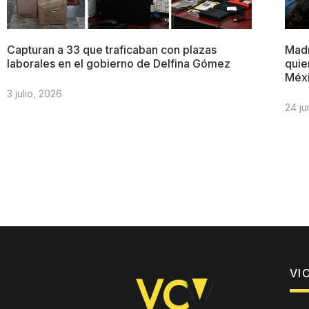
Capturan a 33 que traficaban con plazas
Madr
laborales en el gobierno de Delfina Gómez
quie
Méx
3 julio, 2026
24 ju
VI