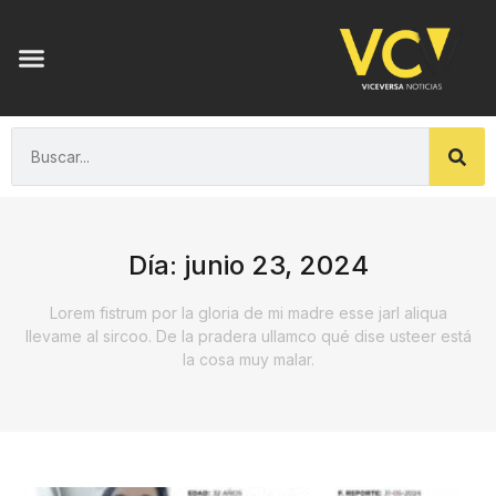
Día: junio 23, 2024
Lorem fistrum por la gloria de mi madre esse jarl aliqua
llevame al sircoo. De la pradera ullamco qué dise usteer está
la cosa muy malar.