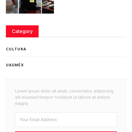
Category
CULTURA
UAEMÉX
Lorem ipsum dolor sit amet, consectetur adipiscing
elit eiusmod tempor ncididunt ut labore et dolore
magna