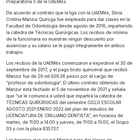
Preparatoria 3 de la UAEMéx.
De acuerdo al contrato que la liga con la UAEMéx, Silvia
Cristina Manzur Quiroga fue empleada para dar clases en la
Facultad de Odontología desde agosto de 2016, impartiendo
la cátedra de Técnicas Quirúrgicas. Los recibos de nómina
de la funcionaria no muestran ningún descuento por
ausencias y su salario se le pagó íntegramente en ambos
trabajos.
Los recibos de la UAEMéx comenzaron a expedirse el 30 de
septiembre de 2017, y el pago bruto quincenal que recibió
Manzur fue de 29 mil 626.26 pesos por el cargo de
“profesor de odontología”. El último contrato obtenido de
Manzur está fechado el 5 de noviembre de 2021 y señala
que “se le comunica a usted que impartirá la cátedra de
TÉCNICAS QUIRÚRGICAS del semestre CICLO ESCOLAR
AGOSTO 2021-ENERO 2022 del plan de estudios de
LICENCIATURA DE CIRUJANO DENTISTA”, en horarios de
martes, de 11:00 a 14:00 y jueves, de 11:00 a 13:00, el Grupo
03 y con la plaza 835727.
Los horarios que ocupó Manzur para dar clases en