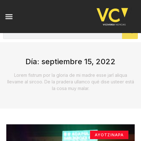
Día: septiembre 15, 2022
Lorem fistrum por la gloria de mi madre esse jarl aliqua
llevame al sircoo. De la pradera ullamco qué dise usteer está
la cosa muy malar.
AYOTZINAPA