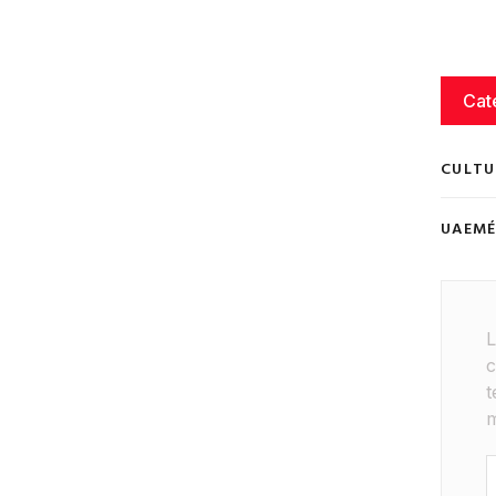
Cat
CULTU
UAEM
L
c
t