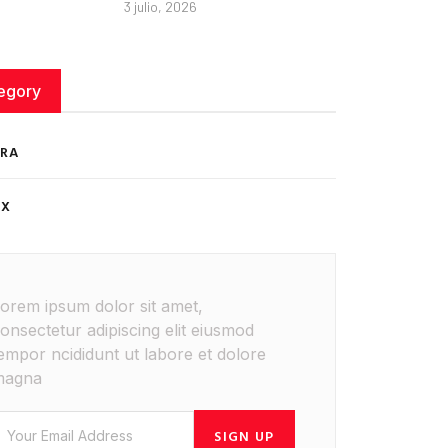
3 julio, 2026
egory
RA
ÉX
orem ipsum dolor sit amet,
onsectetur adipiscing elit eiusmod
empor ncididunt ut labore et dolore
magna
SIGN UP