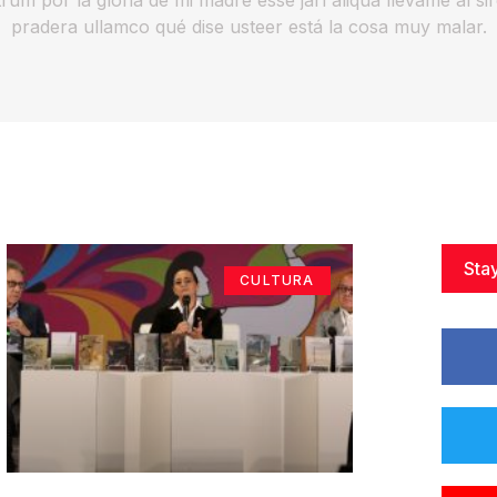
pradera ullamco qué dise usteer está la cosa muy malar.
Sta
CULTURA