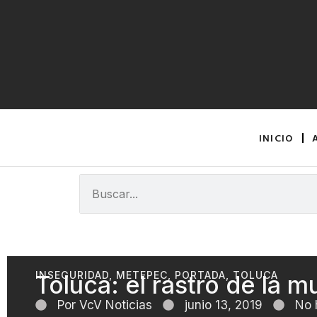
INICIO
INSEGURIDAD
,
METEPEC
,
PORTADA
,
TOLUCA
Toluca: el rastro de la m
Por
VcV Noticias
junio 13, 2019
No 