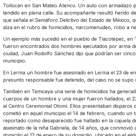
Tollocan en San Mateo Atenco. Un auto con armadazo pas
tendido en plena calle. Su acompañante resultó herido de
que señala el Semáforo Delictivo del Estado de México, 
alza en el rubro de homicidios, narcomenudeo, robo a nego
Un ejemplo más sucedió en el pueblo de Tlacotepec, en 
fueron encontrados dos hombres ejecutados por arma de f
ciudad, Juan Rodolfo Sánchez dijo que podrían ser cinco 
municipio.
En Lerma un hombre fue asesinado en Lerma el 23 de ene
presunto responsable fue detenido, del caso no se supo
También en Temoaya una serie de homicidios ha generad
cuerpos de un hombre y una mujer fueron hallados, el 2
al Centro Ceremonial Otomí. Ellos presentaban disparos 
cometió en aquel municipio el 14 de febrero, cuando un ta
reportado como desaparecido fue hallado en la cajuela de
asesinato de la niña Gabriela, de 14 años, que conmovió al
domicilio el 12 de enero de su domicilio, ubicado en el e