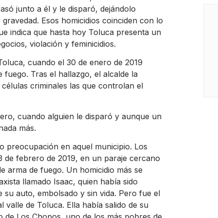
ó junto a él y le disparó, dejándolo
 gravedad. Esos homicidios coinciden con lo
que indica que hasta hoy Toluca presenta un
cios, violación y feminicidios.
Toluca, cuando el 30 de enero de 2019
uego. Tras el hallazgo, el alcalde la
células criminales las que controlan el
ro, cuando alguien le disparó y aunque un
 nada más.
o preocupación en aquel municipio. Los
3 de febrero de 2019, en un paraje cercano
de arma de fuego. Un homicidio más se
xista llamado Isaac, quien había sido
 su auto, embolsado y sin vida. Pero fue el
 valle de Toluca. Ella había salido de su
jido de Los Chopos, uno de los más pobres de