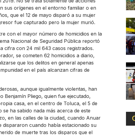
l 2019. No se trata solamente de acciones
n sus orígenes en el entorno familiar o en
años, que el 12 de mayo disparó a su mujer
gresor fue capturado pero la mujer murió.
stre con el mayor número de homicidios en la
istema Nacional de Seguridad Pública reportó
a cifra con 24 mil 643 casos registrados.
ador, se cometen 62 homicidios a diario,
lizarse que los delitos en general apenas
impunidad en el país alcanzan cifras de
oderosas, aunque igualmente violentas, han
ro Benjamín Pliego, quien fue ejecutado,
opia casa, en el centro de Toluca, el 5 de
o se ha sabido nada más acerca de este
o, en las calles de la ciudad, cuando Anuar
e dispararon cuando había estacionado su
erido de muerte tras los disparos que el