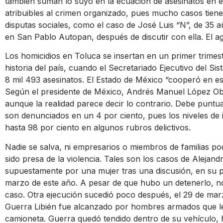
también suman lo suyo en la ecuación de asesinatos en e
atribuibles al crimen organizado, pues mucho casos tiene
disputas sociales, como el caso de José Luis “N”, de 35 
en San Pablo Autopan, después de discutir con ella. El a
Los homicidios en Toluca se insertan en un primer trime
historia del país, cuando el Secretariado Ejecutivo del S
8 mil 493 asesinatos. El Estado de México “cooperó en es
Según el presidente de México, Andrés Manuel López Obr
aunque la realidad parece decir lo contrario. Debe puntua
son denunciados en un 4 por ciento, pues los niveles de 
hasta 98 por ciento en algunos rubros delictivos.
Nadie se salva, ni empresarios o miembros de familias p
sido presa de la violencia. Tales son los casos de Alejand
supuestamente por una mujer tras una discusión, en su pr
marzo de este año. A pesar de que hubo un detenerlo, n
caso. Otra ejecución sucedió poco después, el 29 de marz
Guerra Libién fue alcanzado por hombres armados que l
camioneta. Guerra quedó tendido dentro de su vehículo, h