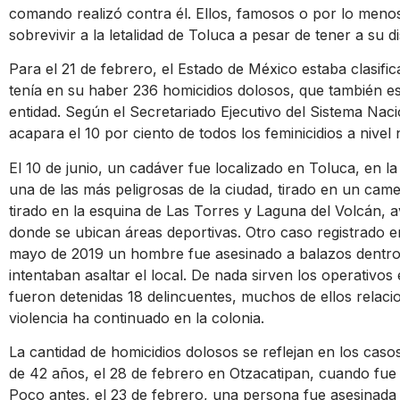
comando realizó contra él. Ellos, famosos o por lo meno
sobrevivir a la letalidad de Toluca a pesar de tener a su 
Para el 21 de febrero, el Estado de México estaba clasifi
tenía en su haber 236 homicidios dolosos, que también es l
entidad. Según el Secretariado Ejecutivo del Sistema Nac
acapara el 10 por ciento de todos los feminicidios a nivel 
El 10 de junio, un cadáver fue localizado en Toluca, en l
una de las más peligrosas de la ciudad, tirado en un cam
tirado en la esquina de Las Torres y Laguna del Volcán, 
donde se ubican áreas deportivas. Otro caso registrado e
mayo de 2019 un hombre fue asesinado a balazos dentr
intentaban asaltar el local. De nada sirven los operativo
fueron detenidas 18 delincuentes, muchos de ellos relacio
violencia ha continuado en la colonia.
La cantidad de homicidios dolosos se reflejan en los cas
de 42 años, el 28 de febrero en Otzacatipan, cuando fue
Poco antes, el 23 de febrero, una persona fue asesinada