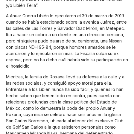
y/o Libién Tella”.
A Anuar Guerra Libién lo ejecutaron el 30 de marzo de 2019
cuando se había estacionado sobre la avenida Juárez, entre
las calles de Las Torres y Salvador Díaz Mirón, en Metepec.
Iba a hacer un cobro a un cliente en una dirección cercana,
pero ni siquiera pudo bajarse de su camioneta, una Nissan
con placas NDH 95-84, porque hombres armados se le
acercaron y lo ejecutaron sin más. La Fiscalía culpa su ex
esposa, pero no ha dicho cuál habría sido su participación en
el homicidio.
Mientras, la familia de Roxana llevó su defensa a la calle y a
las redes sociales, y consiguió apoyo moral para ella.
Enfrentase a los Libién nunca ha sido fácil, y quienes lo han
hecho saben que tienen todo en contra, pues cuenta con
relaciones profundas con la clase política del Estado de
México, como lo demuestra la boda del propio Anuar y
Roxana, cuya misa se celebró hace seis años en la iglesia
San Carlos Borromeo, ubicada al interior del exclusivo Club
de Golf San Carlos a la que asistieron personajes como
Maricarmen Miranda Nava, hermana del defenestrado