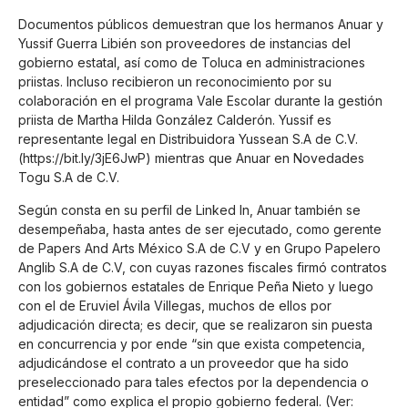
Documentos públicos demuestran que los hermanos Anuar y
Yussif Guerra Libién son proveedores de instancias del
gobierno estatal, así como de Toluca en administraciones
priistas. Incluso recibieron un reconocimiento por su
colaboración en el programa Vale Escolar durante la gestión
priista de Martha Hilda González Calderón. Yussif es
representante legal en Distribuidora Yussean S.A de C.V.
(
https://bit.ly/3jE6JwP
) mientras que Anuar en Novedades
Togu S.A de C.V.
Según consta en su perfil de Linked In, Anuar también se
desempeñaba, hasta antes de ser ejecutado, como gerente
de Papers And Arts México S.A de C.V y en Grupo Papelero
Anglib S.A de C.V, con cuyas razones fiscales firmó contratos
con los gobiernos estatales de Enrique Peña Nieto y luego
con el de Eruviel Ávila Villegas, muchos de ellos por
adjudicación directa; es decir, que se realizaron sin puesta
en concurrencia y por ende “sin que exista competencia,
adjudicándose el contrato a un proveedor que ha sido
preseleccionado para tales efectos por la dependencia o
entidad” como explica el propio gobierno federal. (Ver: