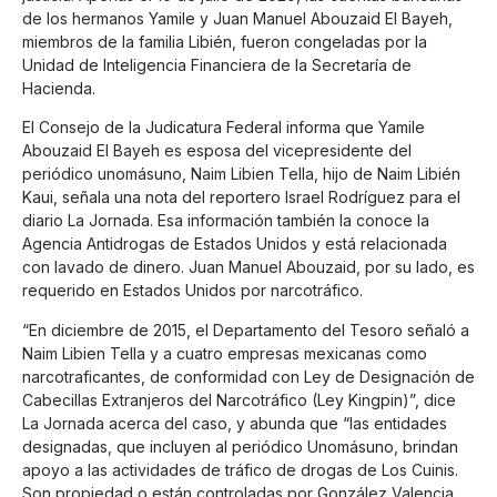
de los hermanos Yamile y Juan Manuel Abouzaid El Bayeh,
miembros de la familia Libién, fueron congeladas por la
Unidad de Inteligencia Financiera de la Secretaría de
Hacienda.
El Consejo de la Judicatura Federal informa que Yamile
Abouzaid El Bayeh es esposa del vicepresidente del
periódico unomásuno, Naim Libien Tella, hijo de Naim Libién
Kaui, señala una nota del reportero Israel Rodríguez para el
diario La Jornada. Esa información también la conoce la
Agencia Antidrogas de Estados Unidos y está relacionada
con lavado de dinero. Juan Manuel Abouzaid, por su lado, es
requerido en Estados Unidos por narcotráfico.
“En diciembre de 2015, el Departamento del Tesoro señaló a
Naim Libien Tella y a cuatro empresas mexicanas como
narcotraficantes, de conformidad con Ley de Designación de
Cabecillas Extranjeros del Narcotráfico (Ley Kingpin)”, dice
La Jornada acerca del caso, y abunda que “las entidades
designadas, que incluyen al periódico Unomásuno, brindan
apoyo a las actividades de tráfico de drogas de Los Cuinis.
Son propiedad o están controladas por González Valencia