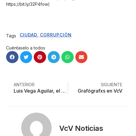
https://bit.ly/32P4fow
)
CIUDAD
,
CORRUPCIÓN
Tags
Cuéntaselo a todos
ANTERIOR
SIGUIENTE
Luis Vega Aguilar, el silencioso Golden Boy de Peña Nieto
Grafógrafxs en VcV
VcV Noticias