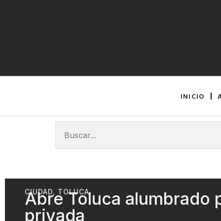
INICIO
CIUDAD
,
TOLUCA
Abre Toluca alumbrado pú
privada