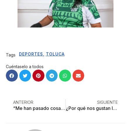
DEPORTES
,
TOLUCA
Tags
Cuéntaselo a todos
ANTERIOR
SIGUIENTE
“Me han pasado cosas que pude haber evitado y ahora tengo que vivir con eso”
¿Por qué nos gustan los vampiros?