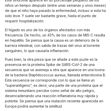
Este síndrome aparece en un porcentaje pequeño de los
niños un tiempo después (entre unas semanas y unos meses)
de que el niño haya pasado la enfermedad, incluso si esta ha
sido leve. Y suele ser bastante grave, hasta el punto de
requerir hospitalización.
El hígado es uno de los órganos afectados con más
frecuencia. De hecho, un 43% de los casos de MIS-C resulta
en hepatitis. Se piensa que la causa es un deterioro de la
barrera intestinal, con salida de trazas del virus al torrente
sanguíneo, lo que causaría inflamación.
Pues bien, la otra pieza que se añade a este puzle es la
presencia en la proteína Spike de SARS-CoV-2 de una
secuencia que se asemeja a otra que aparece en una toxina
de la bacteria Staphilococcus aureus, llamada enterotoxina B.
Esta secuencia se corresponde con lo que se llama un
“superantígeno”, es decir, una parte de una proteína que el
sistema inmunitario percibe como señal de alto peligro,
desencadenando una reacción inflamatoria muy rápida y
potente. Se piensa que una mutación reciente aparecida en
Europa podría aumentar la similitud.