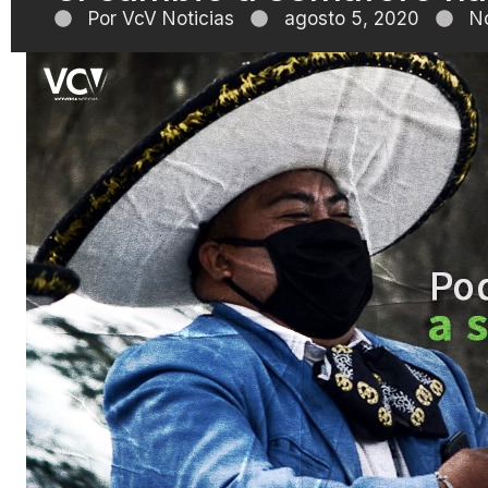
Por
VcV Noticias
agosto 5, 2020
N