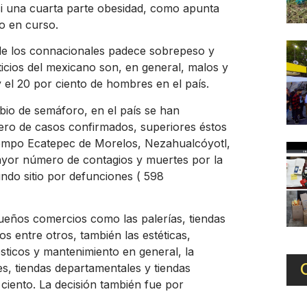
asi una cuarta parte obesidad, como apunta
o en curso.
 de los connacionales padece sobrepeso y
ticios del mexicano son, en general, malos y
 el 20 por ciento de hombres en el país.
io de semáforo, en el país se han
ero de casos confirmados, superiores éstos
tiempo Ecatepec de Morelos, Nezahualcóyotl,
ayor número de contagios y muertes por la
ndo sitio por defunciones ( 598
queños comercios como las palerías, tiendas
os entre otros, también las estéticas,
ésticos y mantenimiento en general, la
es, tiendas departamentales y tiendas
ciento. La decisión también fue por