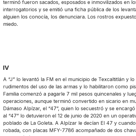
terminó fueron sacados, esposados e inmovilizados en lo
interrogatorios y se emitió una ficha pública de los levant
alguien los conocía, los denunciara. Los rostros expues
miedo.
IV
A “J” lo levantó la FM en el municipio de Texcaltitlán y l
rudimentos del uso de las armas y lo habilitaron como pis
Familia comenzó a pagarle 7 mil pesos quincenales y lu
operaciones, aunque terminó convertido en sicario en 
Dámaso Alpízar, el “47”, quien lo secuestró y se encargó
al “47” lo detuvieron el 12 de junio de 2020 en un opera
poblado de La Goleta. A Alpízar le decían El 47 y cuand
robada, con placas MFY-7786 acompañado de dos chavale