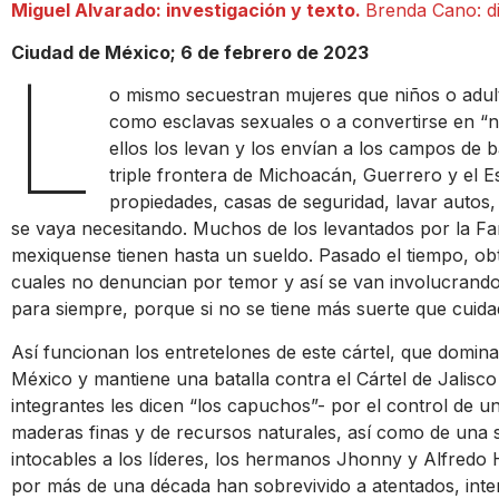
Miguel Alvarado: investigación y texto.
Brenda Cano: di
Ciudad de México; 6 de febrero de 2023
L
o mismo secuestran mujeres que niños o adult
como esclavas sexuales o a convertirse en “no
ellos los levan y los envían a los campos de b
triple frontera de Michoacán, Guerrero y el Es
propiedades, casas de seguridad, lavar autos, 
se vaya necesitando. Muchos de los levantados por la Fam
mexiquense tienen hasta un sueldo. Pasado el tiempo, obt
cuales no denuncian por temor y así se van involucrando
para siempre, porque si no se tiene más suerte que cuid
Así funcionan los entretelones de este cártel, que domina
México y mantiene una batalla contra el Cártel de Jali
integrantes les dicen “los capuchos”- por el control de 
maderas finas y de recursos naturales, así como de una s
intocables a los líderes, los hermanos Jhonny y Alfredo 
por más de una década han sobrevivido a atentados, inten