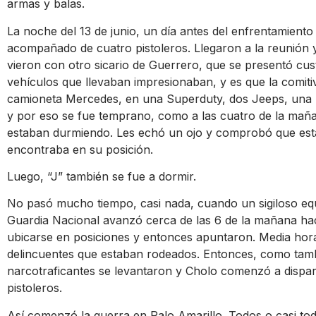
armas y balas.
La noche del 13 de junio, un día antes del enfrentamiento d
acompañado de cuatro pistoleros. Llegaron a la reunión y
vieron con otro sicario de Guerrero, que se presentó cu
vehículos que llevaban impresionaban, y es que la comitiv
camioneta Mercedes, en una Superduty, dos Jeeps, una 
y por eso se fue temprano, como a las cuatro de la maña
estaban durmiendo. Les echó un ojo y comprobó que esta
encontraba en su posición.
Luego, “J” también se fue a dormir.
No pasó mucho tiempo, casi nada, cuando un sigiloso equi
Guardia Nacional avanzó cerca de las 6 de la mañana ha
ubicarse en posiciones y entonces apuntaron. Media hora
delincuentes que estaban rodeados. Entonces, como tambi
narcotraficantes se levantaron y Cholo comenzó a dispar
pistoleros.
Así comenzó la guerra en Palo Amarillo. Todos o casi todo