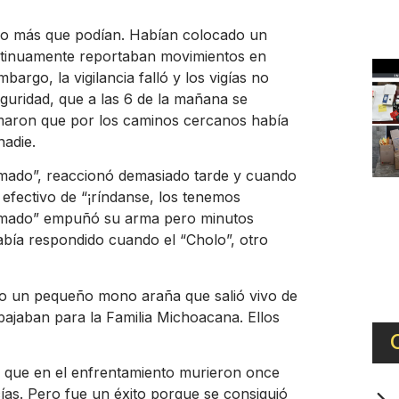
 lo más que podían. Habían colocado un
ntinuamente reportaban movimientos en
rgo, la vigilancia falló y los vigías no
eguridad, que a las 6 de la mañana se
maron que por los caminos cercanos había
nadie.
lumado”, reaccionó demasiado tarde y cuando
 efectivo de “¡ríndanse, los tenemos
lumado” empuñó su arma pero minutos
abía respondido cuando el “Cholo”, otro
mo un pequeño mono araña que salió vivo de
bajaban para la Familia Michoacana. Ellos
ra que en el enfrentamiento murieron once
icías. Pero fue un éxito porque se consiguió