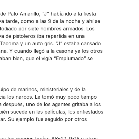
e Palo Amarillo, “J” había ido a la fiesta
a tarde, como a las 9 de la noche y ahí se
stodiado por siete hombres armados. Los
a de pistoleros iba repartida en una
Tacoma y un auto gris. “J” estaba cansado
na. Y cuando llegó a la casona ya los otros
ban bien, que el vigía “Emplumado” se
po de marinos, ministeriales y de la
cia los narcos. Le tomó muy poco tiempo
 después, uno de los agentes gritaba a los
én sucede en las películas, los enfiestados
ar. Su ejemplo fue seguido por otros
s los sicarios tenían AK-47, R-15 y otros