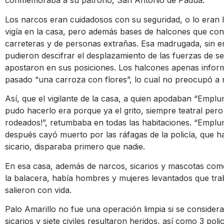
conmemoraba a su patrono, San Antonio de Padua.
Los narcos eran cuidadosos con su seguridad, o lo eran
vigía en la casa, pero además bases de halcones que co
carreteras y de personas extrañas. Esa madrugada, sin emba
pudieron descifrar el desplazamiento de las fuerzas de s
apostaron en sus posiciones. Los halcones apenas infor
pasado “una carroza con flores”, lo cual no preocupó a 
Así, que el vigilante de la casa, a quien apodaban “Emp
pudo hacerlo era porque ya el grito, siempre teatral pero
rodeados!”, retumbaba en todas las habitaciones. “Emp
después cayó muerto por las ráfagas de la policía, que h
sicario, disparaba primero que nadie.
En esa casa, además de narcos, sicarios y mascotas co
la balacera, había hombres y mujeres levantados que tra
salieron con vida.
Palo Amarillo no fue una operación limpia si se conside
sicarios y siete civiles resultaron heridos, así como 3 pol