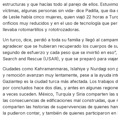
estructuras y que hacías todo al parejo de ellos. Estuvim
víctimas, algunas personas sin vida- dice Padilla, que ib
de Leslie había cinco mujeres, quien viajó 22 horas a Tur
orificios muy reducidos y en el uso de tecnología que per
llevaba rotomartillos y rototrozadoras.
Un turco, dice, perdió a toda su familia y llegó al camp
agradecer que se hubieran recuperado los cuerpos de sus
segundo de esfuerzo y cada peso que se invirtió en eso”,
Search and Rescue (USAR), y que se preparó para viajar 
Ciudades como Kahramanmaras, Islahiye y Nurdagi son po
y remoción avanzan muy lentamente, pese a la ayuda inte
Gaziantep es la ciudad turca más afectada. Los trabajos 
por concluidos hace dos días, y antes en algunas regione
a veces suceden. México, Turquía y Siria comparten las s
las consecuencias de edificaciones mal construidas, qu
comparten las historias de supervivencias de quienes ha
la pudieron contar, y también de quienes participaron en