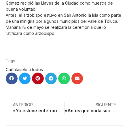
Gómez recibió las Llaves de la Ciudad como muestra de
buena voluntad.
Antes, el arzobispo estuvo en San Antonio la Isla como parte
de una minigira por algunos municipios del valle de Toluca.
Mañana 18 de mayo se realizará la ceremonia que lo
ratificará como arzobispo.
Tags
Cuéntaselo a todos
ANTERIOR
SIGUIENTE
«Yo estuve enfermo de covid y el médico me dijo que tenía que dejar mi profesión»
«Antes que nada sucediera, me mandaban mensajes a mi celular en los que me advertían que me iban a levantar»