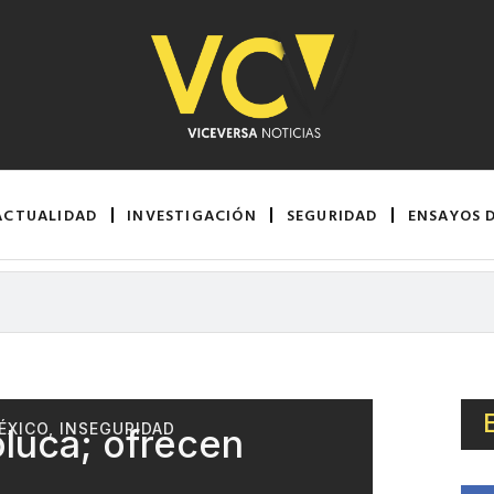
ACTUALIDAD
INVESTIGACIÓN
SEGURIDAD
ENSAYOS 
ÉXICO
,
INSEGURIDAD
oluca; ofrecen