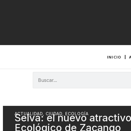
INICIO
ACTUALIDAD
,
CIUDAD
,
ECOLOGÍA
Selva: el nuevo atractiv
Ecológico de Zacango