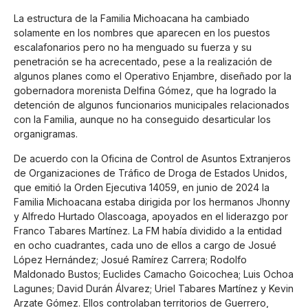
La estructura de la Familia Michoacana ha cambiado
solamente en los nombres que aparecen en los puestos
escalafonarios pero no ha menguado su fuerza y su
penetración se ha acrecentado, pese a la realización de
algunos planes como el Operativo Enjambre, diseñado por la
gobernadora morenista Delfina Gómez, que ha logrado la
detención de algunos funcionarios municipales relacionados
con la Familia, aunque no ha conseguido desarticular los
organigramas.
De acuerdo con la Oficina de Control de Asuntos Extranjeros
de Organizaciones de Tráfico de Droga de Estados Unidos,
que emitió la Orden Ejecutiva 14059, en junio de 2024 la
Familia Michoacana estaba dirigida por los hermanos Jhonny
y Alfredo Hurtado Olascoaga, apoyados en el liderazgo por
Franco Tabares Martínez. La FM había dividido a la entidad
en ocho cuadrantes, cada uno de ellos a cargo de Josué
López Hernández; Josué Ramírez Carrera; Rodolfo
Maldonado Bustos; Euclides Camacho Goicochea; Luis Ochoa
Lagunes; David Durán Álvarez; Uriel Tabares Martínez y Kevin
Arzate Gómez. Ellos controlaban territorios de Guerrero,