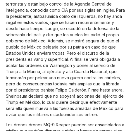
terrorista y están bajo control de la Agencia Central de
Inteligencia, conocida como CIA por sus siglas en inglés. Para
la presidente, autoasumida como de izquierda, no hay anda
ilegal en estos vuelos, que se hacen recurrentemente y
desde hace tiempo. Luego, se escudó en la defensa de la
soberanía del país y dijo que los vuelos los pidió el propio
gobierno de México. Además, se mostró segura de que el
pueblo de México pelearía por su patria en caso de que
Estados Unidos enviara tropas. Pero el discurso de la
presidenta es vano y superficial. Al final se verá obligada a
acatar las órdenes de Washington y poner al servicio de
Trump a la Marina, al ejército y a la Guardia Nacional, que
terminarán por pelear una nueva guerra contra los cárteles,
pero de consecuencias todavía más amplias que la librada
por el presidente panista Felipe Calderón. Firme hasta ahora,
Sheinbaum declaró que no apoyará acciones del ejército de
Trump en México, lo cual quiere decir que efectivamente
será ella quien mueva a las fuerzas armadas de México para
evitar que los militares estadounidenses entren.
Los drones drones MQ-9 Reaper pueden ser ensamblados a
misiles que podrían disparar a nidos y bases de narcos si se