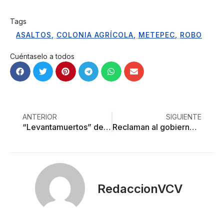
Tags
ASALTOS
,
COLONIA AGRÍCOLA
,
METEPEC
,
ROBO
Cuéntaselo a todos
ANTERIOR
SIGUIENTE
“Levantamuertos” de José Eduardo Castilla: el realismo cumbiero habla con la muerte
Reclaman al gobierno mexiquense nulos resultados en caso de veterinario asesinado
RedaccionVCV