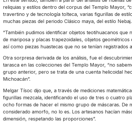
reliquias y estilos dentro del corpus del Templo Mayor
travertino y de tecnología tolteca, varias figurillas de est
muchas piezas del periodo Clásico maya, del estilo Nebaj.
“También pudimos identificar objetos teotihuacanos que 
de mariposa y placas trapezoidales, objetos geométricos qu
así como piezas huastecas que no se tenían registrados aqu
Otra sorpresa derivada de los análisis, fue el descubrimien
tarasca en las colecciones del Templo Mayor, “no sabemos
grupo anterior, pero se trata de una cuenta helicoidal h
Michoacán”.
Melgar Tísoc dijo que, a través de mediciones matemátic
figurillas mezcala, identificando el uso de tres o cuatro p
ocho formas de hacer el mismo grupo de máscaras. De ma
considerado amorfo, no lo es. Los artesanos hacían más
dimensión, respetando las proporciones”.