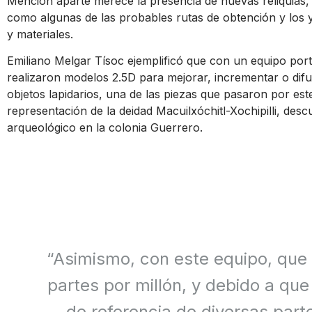
Mención aparte merece la presencia de nuevas reliquias, m
como algunas de las probables rutas de obtención y los 
y materiales.
Emiliano Melgar Tísoc ejemplificó que con un equipo portá
realizaron modelos 2.5D para mejorar, incrementar o dif
objetos lapidarios, una de las piezas que pasaron por est
representación de la deidad Macuilxóchitl-Xochipilli, des
arqueológico en la colonia Guerrero.
“Asimismo, con este equipo, que 
partes por millón, y debido a q
de referencia de diversas par