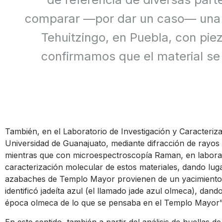
comparar —por dar un caso— una s
Tehuitzingo, en Puebla, con pie
confirmamos que el material se 
También, en el Laboratorio de Investigación y Caracteriza
Universidad de Guanajuato, mediante difracción de rayos x
mientras que con microespectroscopía Raman, en laborat
caracterización molecular de estos materiales, dando lug
azabaches de Templo Mayor provienen de un yacimiento 
identificó jadeíta azul (el llamado jade azul olmeca), da
época olmeca de lo que se pensaba en el Templo Mayor”
En este sentido, también a partir del análisis de huellas