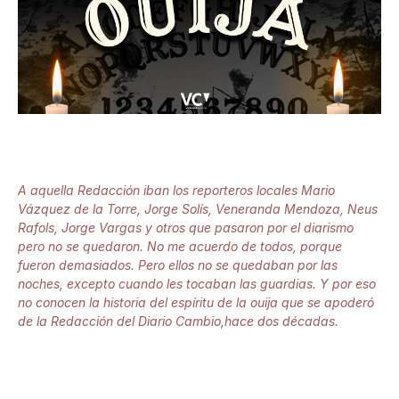
A aquella Redacción iban los reporteros locales Mario
Vázquez de la Torre, Jorge Solís, Veneranda Mendoza, Neus
Rafols, Jorge Vargas y otros que pasaron por el diarismo
pero no se quedaron. No me acuerdo de todos, porque
fueron demasiados. Pero ellos no se quedaban por las
noches, excepto cuando les tocaban las guardias. Y por eso
no conocen la historia del espíritu de la ouija que se apoderó
de la Redacción del Diario Cambio,hace dos décadas.