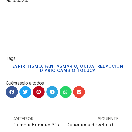
No todavía.
Tags
ESPIRITISMO
,
FANTASMARIO
,
OUIJA
,
REDACCIÓN
DIARIO CAMBIO TOLUCA
Cuéntaselo a todos
ANTERIOR
SIGUIENTE
Cumple Edoméx 31 años sin casos de poliomielitis
Detienen a director de kínder por intento de violación; hay cinco casos relacionados en Zinacantepec