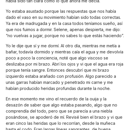
había sido tan clara como lo que ahora me decía.
Yo estaba asustado porque las respuestas que nos había
dado el vaso en su movimiento habían sido todas correctas.
Ya era de madrugada y en la casa todos teníamos sueño, así
que nos fuimos a dormir. Selene, apenas despierta, me dijo:
“no vuelvas a jugar, porque no sabes lo que estás haciendo”.
Yo le dije que sí y me dormí. Al otro día, mientras me metía a
bañar, todavía dormido y mientras caía el agua y me devolvía
poco a poco la conciencia, noté que algo viscoso se
deslizaba por mi brazo. Abrí los ojos y vi que el agua era roja
porque tenía sangre. Entonces descubrí que mi brazo
izquierdo estaba arañado con profusión. Algo parecido a
unas garras habían marcado y penetrado mi carne y me
habían producido heridas profundas durante la noche.
En ese momento me vino el recuerdo de la ouija y la
desazón de saber que algo estaba pasando, algo que no
comprendía del todo, pero que se parecía a una niebla
posándose, se apoderó de mí. Revisé bien el brazo y vi que
eran cinco las heridas que lo recorrían, desde la muñeca
hasta el codo. Eran largas líneas sangrantes, de buena