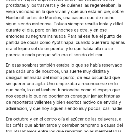
prostitutas y los trasvestis y de quienes las regenteaban, la
vieja vecindad en la que vivían y que aún está en pie, sobre
Humboldt, antes de Morelos, una casona que de noche
sigue siendo misteriosa. Toluca siempre resulta lenta y difícil
durante el día, pero en las noches es otra, y en ese
entonces su negrura insinuaba. Para mí ese fue el punto de
partida de cosas como Ayotzinapa, cuando Guerrero apenas
era el lejano sol de un puerto, y lo que había allá no se
parecía a nada porque sólo era el sonido del mar.
En esas sombras también estaba lo que se había reservado
para cada uno de nosotros, una suerte muy distinta y
desigual emanada del mismo punto, de esa oscuridad que
sin querer uno agita. Uno empezaba a reconocerse en lo
que hacía, lo cual también funcionaba como el espejo que
nos espeta lo que no podríamos conseguir jamás: historias
de reporteros valientes y bien escritos motivo de envidia y
admiración, y que hoy siguen siendo muy pocos, casi nadie.
Era octubre y en el centro olía al azúcar de las calaveras, a
los cafés que abrían tarde y cerraban temprano a causa del
frío. Pasábamos entre los que repartían hojas membretadas