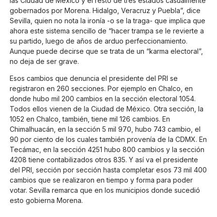
las Ciudad de México y el resto de tres estados casualmente
gobernados por Morena. Hidalgo, Veracruz y Puebla”, dice
Sevilla, quien no nota la ironía -o se la traga- que implica que
ahora este sistema sencillo de “hacer trampa se le revierte a
su partido, luego de años de arduo perfeccionamiento.
Aunque puede decirse que se trata de un “karma electoral”,
no deja de ser grave.
Esos cambios que denuncia el presidente del PRI se
registraron en 260 secciones. Por ejemplo en Chalco, en
donde hubo mil 200 cambios en la sección electoral 1054.
Todos ellos vienen de la Ciudad de México. Otra sección, la
1052 en Chalco, también, tiene mil 126 cambios. En
Chimalhuacán, en la sección 5 mil 970, hubo 743 cambio, el
90 por ciento de los cuales también provenía de la CDMX. En
Tecámac, en la sección 4251 hubo 800 cambios y la sección
4208 tiene contabilizados otros 835. Y así va el presidente
del PRI, sección por sección hasta completar esos 73 mil 400
cambios que se realizaron en tiempo y forma para poder
votar. Sevilla remarca que en los municipios donde sucedió
esto gobierna Morena.