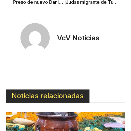
Preso de nuevo Daniel García por orden “inhumana” que lo regresa a cumplir 35 años de condena
Judas migrante de Tultepec recuerda la tragedia de los 39 muertos en Cd. Juárez
VcV Noticias
Noticias relacionadas