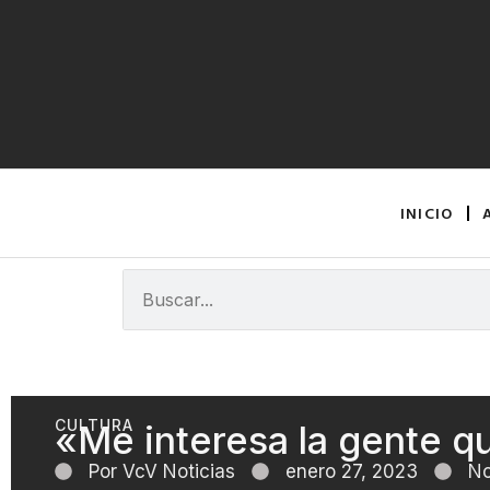
INICIO
CULTURA
«Me interesa la gente qu
Por
VcV Noticias
enero 27, 2023
No