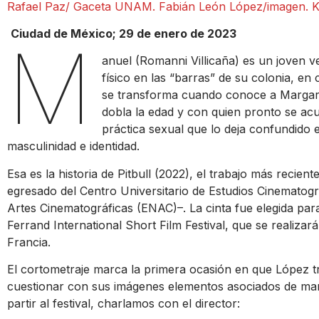
Rafael Paz/ Gaceta UNAM. Fabián León López/imagen. Ka
Ciudad de México; 29 de enero de 2023
M
anuel (Romanni Villicaña) es un joven v
físico en las “barras” de su colonia, e
se transforma cuando conoce a Margari
dobla la edad y con quien pronto se ac
práctica sexual que lo deja confundido 
masculinidad e identidad.
Esa es la historia de Pitbull (2022), el trabajo más recien
egresado del Centro Universitario de Estudios Cinematog
Artes Cinematográficas (ENAC)–. La cinta fue elegida para
Ferrand International Short Film Festival, que se realizar
Francia.
El cortometraje marca la primera ocasión en que López t
cuestionar con sus imágenes elementos asociados de mane
partir al festival, charlamos con el director: