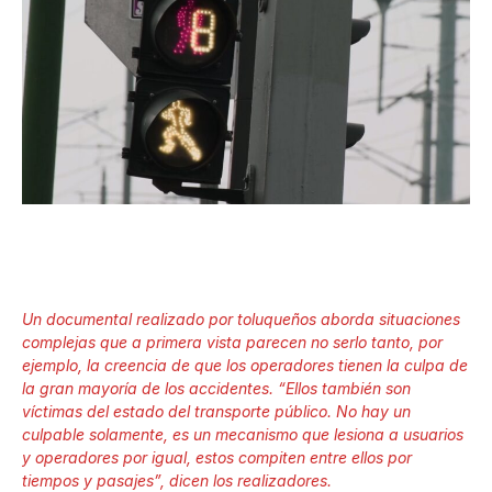
Un documental realizado por toluqueños aborda situaciones
complejas que a primera vista parecen no serlo tanto, por
ejemplo, la creencia de que los operadores tienen la culpa de
la gran mayoría de los accidentes. “Ellos también son
víctimas del estado del transporte público. No hay un
culpable solamente, es un mecanismo que lesiona a usuarios
y operadores por igual, estos compiten entre ellos por
tiempos y pasajes”, dicen los realizadores.