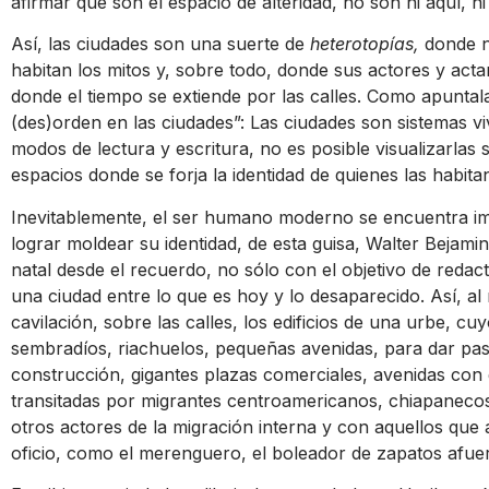
afirmar que son el espacio de alteridad, no son ni aquí, n
Así, las ciudades son una suerte de
heterotopías,
donde n
habitan los mitos y, sobre todo, donde sus actores y ac
donde el tiempo se extiende por las calles. Como apunta
(des)orden en las ciudades”: Las ciudades son sistemas v
modos de lectura y escritura, no es posible visualizarlas 
espacios donde se forja la identidad de quienes las habita
Inevitablemente, el ser humano moderno se encuentra impl
lograr moldear su identidad, de esta guisa, Walter Bejami
natal desde el recuerdo, no sólo con el objetivo de redact
una ciudad entre lo que es hoy y lo desaparecido. Así, a
cavilación, sobre las calles, los edificios de una urbe, c
sembradíos, riachuelos, pequeñas avenidas, para dar pa
construcción, gigantes plazas comerciales, avenidas con 
transitadas por migrantes centroamericanos, chiapaneco
otros actores de la migración interna y con aquellos que
oficio, como el merenguero, el boleador de zapatos afue