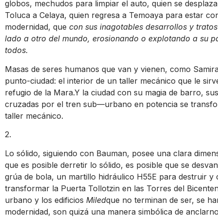
globos, mechudos para limpiar el auto, quien se desplaz
Toluca a Celaya, quien regresa a Temoaya para estar con
modernidad, que
con sus inagotables desarrollos y trat
lado a otro del mundo, erosionando o explotando a su p
todos.
Masas de seres humanos que van y vienen, como Samira
punto-ciudad: el interior de un taller mecánico que le si
refugio de la Mara.Y la ciudad con su magia de barro, su
cruzadas por el tren sub—urbano en potencia se transfo
taller mecánico.
2.
Lo sólido, siguiendo con Bauman, posee una clara dimen
que es posible derretir lo sólido, es posible que se desva
grúa de bola, un martillo hidráulico H55E para destruir y
transformar la Puerta Tollotzin en las Torres del Bicenten
urbano y los edificios
Miled
que no terminan de ser, se han
modernidad, son quizá una manera simbólica de anclarno