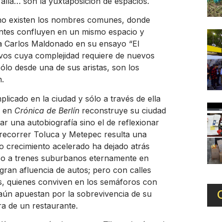
i allá… son la yuxtaposición de espacios.
o existen los nombres comunes, donde
tantes confluyen en un mismo espacio y
la Carlos Maldonado en su ensayo “El
ivos cuya complejidad requiere de nuevos
sólo desde una de sus aristas, son los
n.
icado en la ciudad y sólo a través de ella
n en
Crónica de Berlín
reconstruye su ciudad
ar una autobiografía sino el de reflexionar
l recorrer Toluca y Metepec resulta una
uyo crecimiento acelerado ha dejado atrás
so a trenes suburbanos eternamente en
gran afluencia de autos; pero con calles
s, quienes conviven en los semáforos con
 aún apuestan por la sobrevivencia de su
ra de un restaurante.