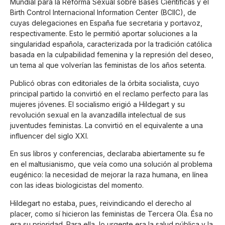
Mundial para la Reforma Sexual sobre Bases Científicas y el
Birth Control Internacional Information Center (BCIIC), de
cuyas delegaciones en España fue secretaria y portavoz,
respectivamente. Esto le permitió aportar soluciones a la
singularidad española, caracterizada por la tradición católica
basada en la culpabilidad femenina y la represión del deseo,
un tema al que volverían las feministas de los años setenta.
Publicó obras con editoriales de la órbita socialista, cuyo
principal partido la convirtió en el reclamo perfecto para las
mujeres jóvenes. El socialismo erigió a Hildegart y su
revolución sexual en la avanzadilla intelectual de sus
juventudes feministas. La convirtió en el equivalente a una
influencer del siglo XXI.
En sus libros y conferencias, declaraba abiertamente su fe
en el maltusianismo, que veía como una solución al problema
eugénico: la necesidad de mejorar la raza humana, en línea
con las ideas biologicistas del momento.
Hildegart no estaba, pues, reivindicando el derecho al
placer, como sí hicieron las feministas de Tercera Ola. Ésa no
era su prioridad. Para ella, lo urgente era la salud pública y la