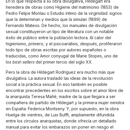
En lo que respecta a su obra divulgativa, Hildegart era
heredera de obras como Higiene del matrimonio (1853) de
Pedro Felipe Monlau o Estudio íntimo de la virginidad: signos
que la determinan y medios que la simulan (1899) de
Fernando Mateos. De hecho, los manuales de divulgación
sexual constituyeron un tipo de literatura con un notable
éxito de público entre la población lectora. Al calor del
higienismo, primero, y el psicoanálisis, después, proliferaron
todo tipo de obras escritas por autores españoles o
traducidas, como Amor conyugal de Marie Stopes, uno de
los
best-sellers
del primer tercio del siglo XX.
Pero la obra de Hildegart Rodríguez era mucho más que
divulgativa. La autora trasladó las ideas de la revolución
social a la práctica sexual. En eso también es posible
encontrar precedentes en los escritos sobre el amor libre de
la anarquista Teresa Mañé, madre de la que llegara a ser
compañera de partido de Hildegart y la primera mujer ministra
en España: Federica Montseny. Y, por supuesto, en la obra
Huelga de vientres, de Luis Bulffi, ampliamente difundida
entre los círculos anarquistas, donde ofrecía un detallado
manual para evitar los embarazos sin poner en riesgo el