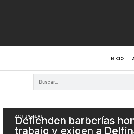
INICIO
ACTUALIDAD
Defienden barberías ho
trabajo y exigen a Delfi